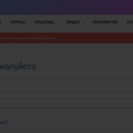
И
ГРУППЫ
АЛЬБОМЫ
ВИДЕО
ЗНАКОМСТВА
УС
ице необходима авторизация
ожалуйста
оль?