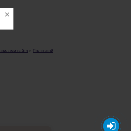
×
авилами сайта
и
Политикой