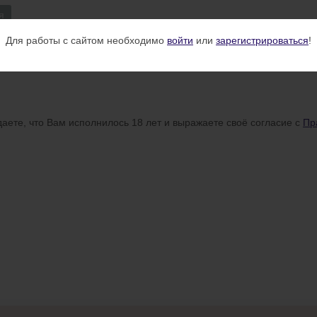
я
Для работы с сайтом необходимо
войти
или
зарегистрироваться
!
аете, что Вам исполнилось 18 лет и выражаете своё согласие с
Пр