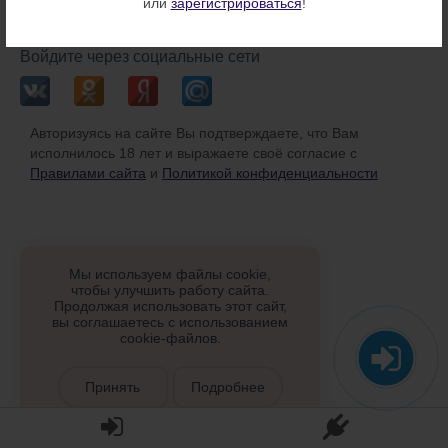
или
зарегистрироваться
!
или
Войдите через социальные сети
Авторизуясь на сайте Вы подтверждаете, что Вам
исполнилось 18 лет и выражаете своё согласие с
Правилами сайта
и
Политикой конфиденциальности
Мы используем файлы cookie,
чтобы улучшить работу сайта.
Продолжая использовать этот сайт,
вы соглашаетесь с использованием
cookie-файлов.
Принять
Подробнее