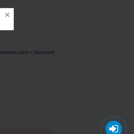
×
авилами сайта
и
Политикой