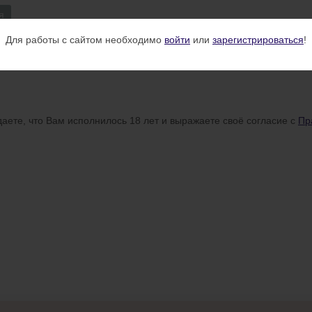
я
Для работы с сайтом необходимо
войти
или
зарегистрироваться
!
аете, что Вам исполнилось 18 лет и выражаете своё согласие с
Пр