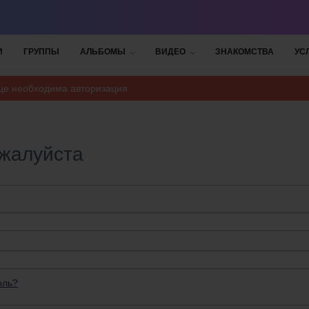
И
ГРУППЫ
АЛЬБОМЫ
ВИДЕО
ЗНАКОМСТВА
УС
ице необходима авторизация
ожалуйста
оль?