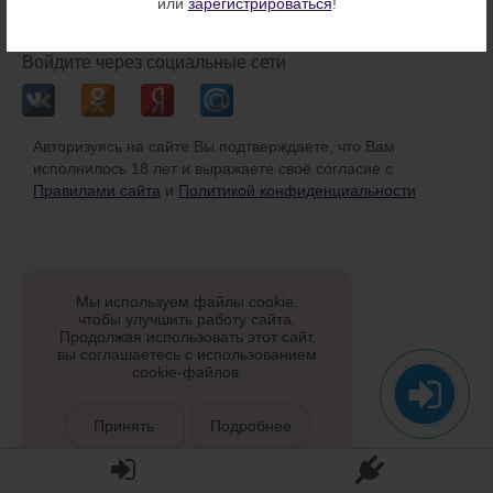
или
зарегистрироваться
!
или
Войдите через социальные сети
Авторизуясь на сайте Вы подтверждаете, что Вам
исполнилось 18 лет и выражаете своё согласие с
Правилами сайта
и
Политикой конфиденциальности
Мы используем файлы cookie,
чтобы улучшить работу сайта.
Продолжая использовать этот сайт,
вы соглашаетесь с использованием
cookie-файлов.
Принять
Подробнее