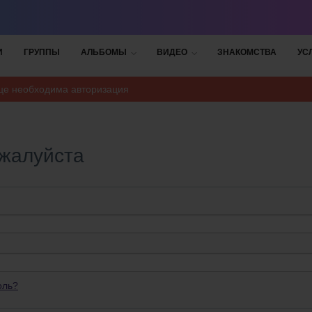
И
ГРУППЫ
АЛЬБОМЫ
ВИДЕО
ЗНАКОМСТВА
УС
ице необходима авторизация
ожалуйста
оль?