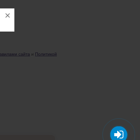
×
авилами сайта
и
Политикой