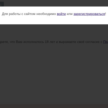
я
Для работы с сайтом необходимо
войти
или
зарегистрироваться
!
аете, что Вам исполнилось 18 лет и выражаете своё согласие с
Пр