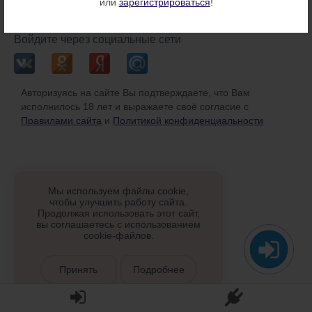
или
зарегистрироваться
!
или
Войдите через социальные сети
Авторизуясь на сайте Вы подтверждаете, что Вам
исполнилось 18 лет и выражаете своё согласие с
Правилами сайта
и
Политикой конфиденциальности
Мы используем файлы cookie,
чтобы улучшить работу сайта.
Продолжая использовать этот сайт,
вы соглашаетесь с использованием
cookie-файлов.
Принять
Подробнее