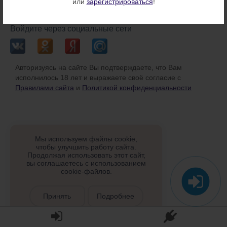
или
зарегистрироваться
!
или
Войдите через социальные сети
Авторизуясь на сайте Вы подтверждаете, что Вам
исполнилось 18 лет и выражаете своё согласие с
Правилами сайта
и
Политикой конфиденциальности
Мы используем файлы cookie,
чтобы улучшить работу сайта.
Продолжая использовать этот сайт,
вы соглашаетесь с использованием
cookie-файлов.
Принять
Подробнее