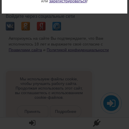
или
зарегистрироваться
!
или
Войдите через социальные сети
Авторизуясь на сайте Вы подтверждаете, что Вам
исполнилось 18 лет и выражаете своё согласие с
Правилами сайта
и
Политикой конфиденциальности
Мы используем файлы cookie,
чтобы улучшить работу сайта.
Продолжая использовать этот сайт,
вы соглашаетесь с использованием
cookie-файлов.
Принять
Подробнее