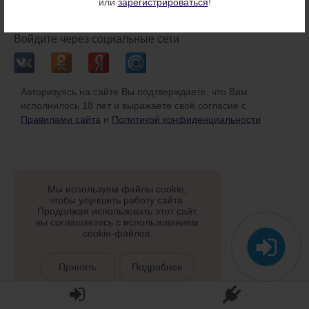
или
зарегистрироваться
!
или
Войдите через социальные сети
Авторизуясь на сайте Вы подтверждаете, что Вам
исполнилось 18 лет и выражаете своё согласие с
Правилами сайта
и
Политикой конфиденциальности
Мы используем файлы cookie,
чтобы улучшить работу сайта.
Продолжая использовать этот сайт,
вы соглашаетесь с использованием
cookie-файлов.
Принять
Подробнее