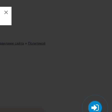
×
авилами сайта
и
Политикой