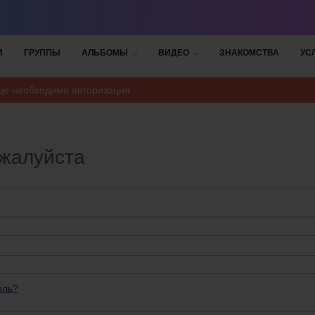
И
ГРУППЫ
АЛЬБОМЫ
ВИДЕО
ЗНАКОМСТВА
УС
ице необходима авторизация
ожалуйста
оль?