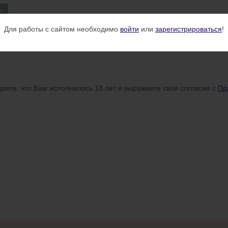
я
Для работы с сайтом необходимо
войти
или
зарегистрироваться
!
аете, что Вам исполнилось 18 лет и выражаете своё согласие с
Пр