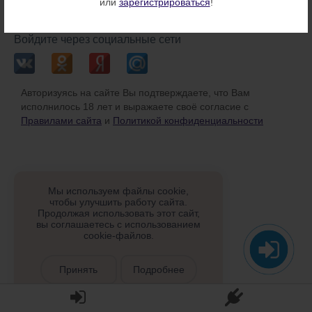
или
зарегистрироваться
!
или
Войдите через социальные сети
Авторизуясь на сайте Вы подтверждаете, что Вам
исполнилось 18 лет и выражаете своё согласие с
Правилами сайта
и
Политикой конфиденциальности
Мы используем файлы cookie,
чтобы улучшить работу сайта.
Продолжая использовать этот сайт,
вы соглашаетесь с использованием
cookie-файлов.
Принять
Подробнее