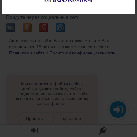
или
зарегистрироваться
!
или
Войдите через социальные сети
Авторизуясь на сайте Вы подтверждаете, что Вам
исполнилось 18 лет и выражаете своё согласие с
Правилами сайта
и
Политикой конфиденциальности
Мы используем файлы cookie,
чтобы улучшить работу сайта.
Продолжая использовать этот сайт,
вы соглашаетесь с использованием
cookie-файлов.
Принять
Подробнее