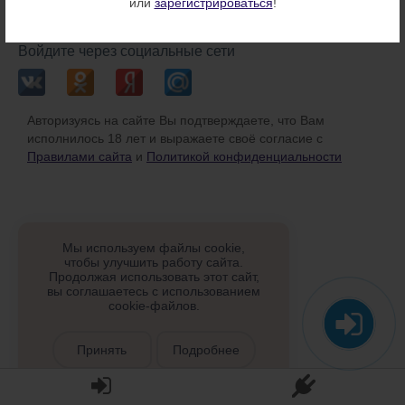
или
зарегистрироваться
!
или
Войдите через социальные сети
Авторизуясь на сайте Вы подтверждаете, что Вам
исполнилось 18 лет и выражаете своё согласие с
Правилами сайта
и
Политикой конфиденциальности
Мы используем файлы cookie,
чтобы улучшить работу сайта.
Продолжая использовать этот сайт,
вы соглашаетесь с использованием
cookie-файлов.
Принять
Подробнее