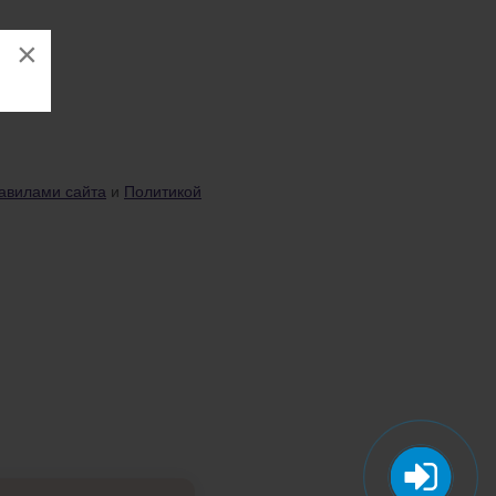
×
авилами сайта
и
Политикой