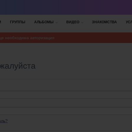
И
ГРУППЫ
АЛЬБОМЫ
ВИДЕО
ЗНАКОМСТВА
УС
ице необходима авторизация
ожалуйста
оль?