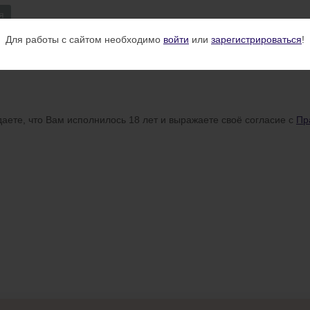
я
Для работы с сайтом необходимо
войти
или
зарегистрироваться
!
аете, что Вам исполнилось 18 лет и выражаете своё согласие с
Пр