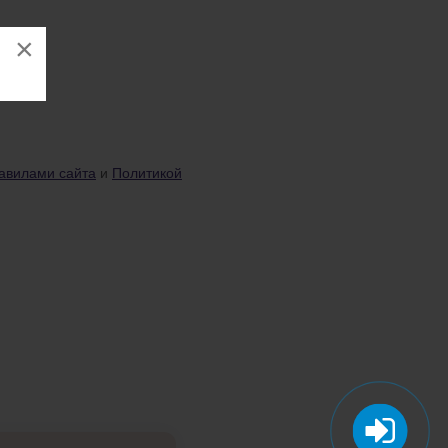
×
авилами сайта
и
Политикой