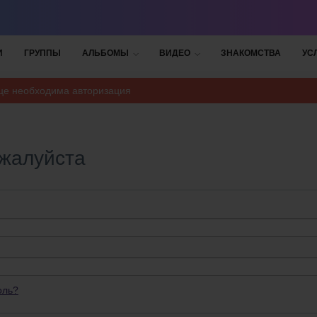
И
ГРУППЫ
АЛЬБОМЫ
ВИДЕО
ЗНАКОМСТВА
УС
ице необходима авторизация
ожалуйста
оль?