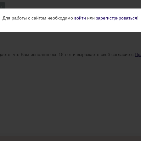
я
Для работы с сайтом необходимо
войти
или
зарегистрироваться
!
аете, что Вам исполнилось 18 лет и выражаете своё согласие с
Пр