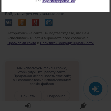
или
зарегистрироваться
!
или
Войдите через социальные сети
Авторизуясь на сайте Вы подтверждаете, что Вам
исполнилось 18 лет и выражаете своё согласие с
Правилами сайта
и
Политикой конфиденциальности
Мы используем файлы cookie,
чтобы улучшить работу сайта.
Продолжая использовать этот сайт,
вы соглашаетесь с использованием
cookie-файлов.
Принять
Подробнее