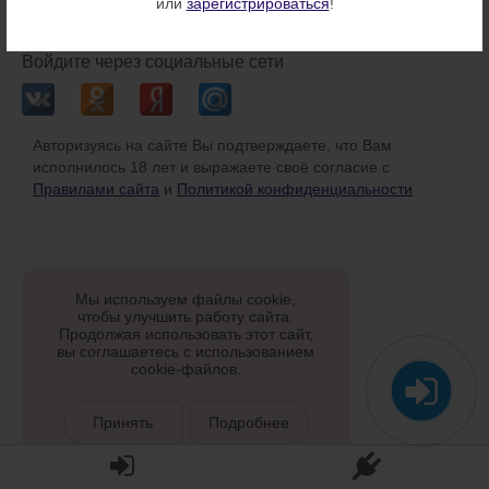
или
зарегистрироваться
!
или
Войдите через социальные сети
Авторизуясь на сайте Вы подтверждаете, что Вам
исполнилось 18 лет и выражаете своё согласие с
Правилами сайта
и
Политикой конфиденциальности
Мы используем файлы cookie,
чтобы улучшить работу сайта.
Продолжая использовать этот сайт,
вы соглашаетесь с использованием
cookie-файлов.
Принять
Подробнее