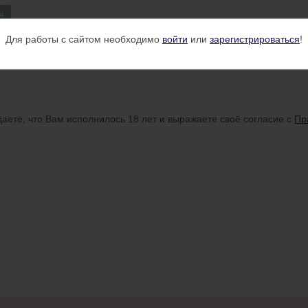
я
Для работы с сайтом необходимо
войти
или
зарегистрироваться
!
аете, что Вам исполнилось 18 лет и выражаете своё согласие с
Пр