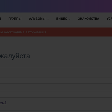
И
ГРУППЫ
АЛЬБОМЫ
ВИДЕО
ЗНАКОМСТВА
УС
ице необходима авторизация
ожалуйста
оль?