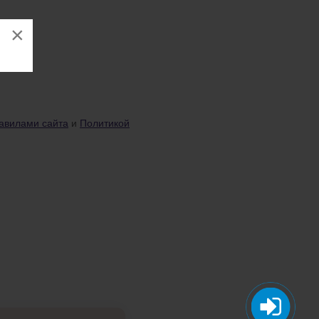
×
авилами сайта
и
Политикой