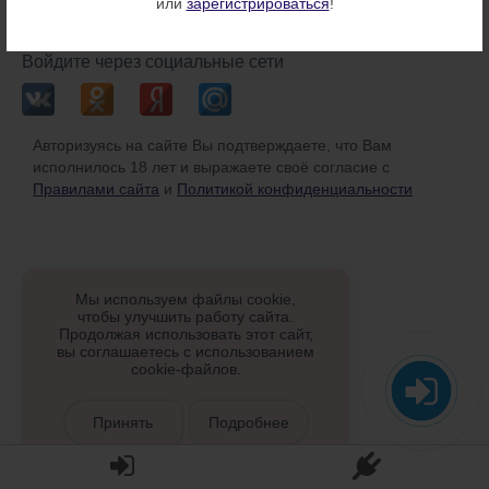
или
зарегистрироваться
!
или
Войдите через социальные сети
Авторизуясь на сайте Вы подтверждаете, что Вам
исполнилось 18 лет и выражаете своё согласие с
Правилами сайта
и
Политикой конфиденциальности
Мы используем файлы cookie,
чтобы улучшить работу сайта.
Продолжая использовать этот сайт,
вы соглашаетесь с использованием
cookie-файлов.
Принять
Подробнее