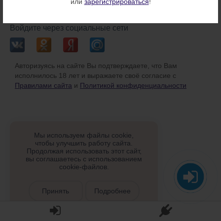
или
зарегистрироваться
!
или
Войдите через социальные сети
Авторизуясь на сайте Вы подтверждаете, что Вам
исполнилось 18 лет и выражаете своё согласие с
Правилами сайта
и
Политикой конфиденциальности
Мы используем файлы cookie,
чтобы улучшить работу сайта.
Продолжая использовать этот сайт,
вы соглашаетесь с использованием
cookie-файлов.
Принять
Подробнее