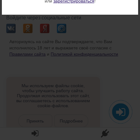
или
зарегистрироваться
!
или
Войдите через социальные сети
Авторизуясь на сайте Вы подтверждаете, что Вам
исполнилось 18 лет и выражаете своё согласие с
Правилами сайта
и
Политикой конфиденциальности
Мы используем файлы cookie,
чтобы улучшить работу сайта.
Продолжая использовать этот сайт,
вы соглашаетесь с использованием
cookie-файлов.
Принять
Подробнее