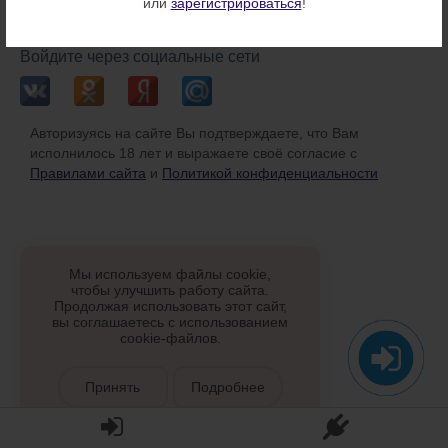
или
зарегистрироваться
!
или
Войдите через социальные сети
Авторизуясь на сайте Вы подтверждаете, что Вам
исполнилось 18 лет и выражаете своё согласие с
Правилами сайта
и
Политикой конфиденциальности
Мы используем файлы cookie,
чтобы улучшить работу сайта.
Продолжая использовать этот сайт,
вы соглашаетесь с использованием
cookie-файлов.
Принять
Подробнее