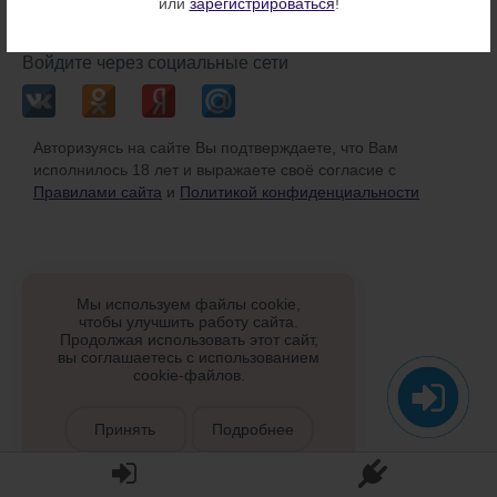
или
зарегистрироваться
!
или
Войдите через социальные сети
Авторизуясь на сайте Вы подтверждаете, что Вам
исполнилось 18 лет и выражаете своё согласие с
Правилами сайта
и
Политикой конфиденциальности
Мы используем файлы cookie,
чтобы улучшить работу сайта.
Продолжая использовать этот сайт,
вы соглашаетесь с использованием
cookie-файлов.
Принять
Подробнее