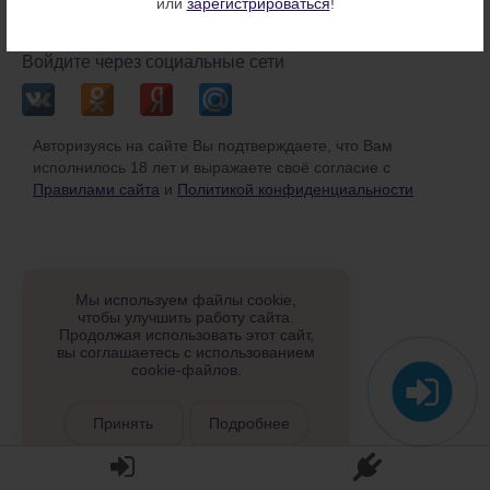
или
зарегистрироваться
!
или
Войдите через социальные сети
Авторизуясь на сайте Вы подтверждаете, что Вам
исполнилось 18 лет и выражаете своё согласие с
Правилами сайта
и
Политикой конфиденциальности
Мы используем файлы cookie,
чтобы улучшить работу сайта.
Продолжая использовать этот сайт,
вы соглашаетесь с использованием
cookie-файлов.
Принять
Подробнее