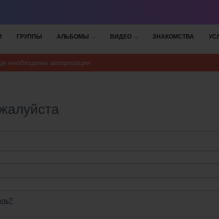
И
ГРУППЫ
АЛЬБОМЫ
ВИДЕО
ЗНАКОМСТВА
УС
ице необходима авторизация
ожалуйста
оль?