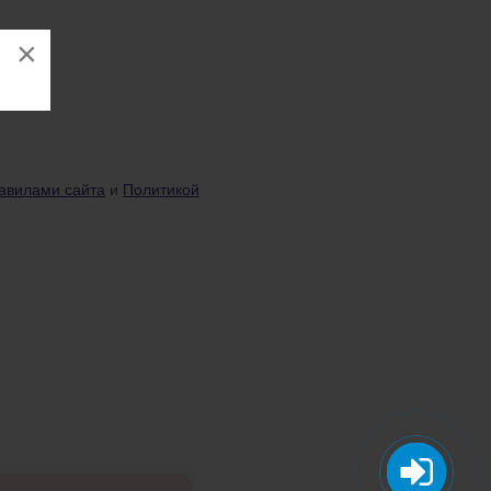
×
авилами сайта
и
Политикой