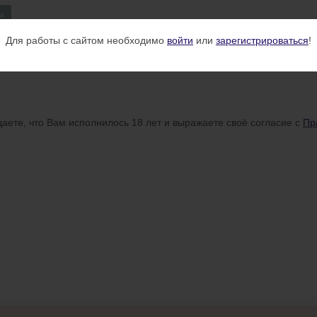
я
Для работы с сайтом необходимо
войти
или
зарегистрироваться
!
аете, что Вам исполнилось 18 лет и выражаете своё согласие с
Пр