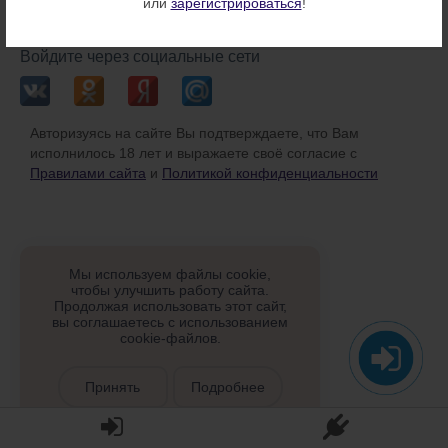
или
зарегистрироваться
!
или
Войдите через социальные сети
Авторизуясь на сайте Вы подтверждаете, что Вам
исполнилось 18 лет и выражаете своё согласие с
Правилами сайта
и
Политикой конфиденциальности
Мы используем файлы cookie,
чтобы улучшить работу сайта.
Продолжая использовать этот сайт,
вы соглашаетесь с использованием
cookie-файлов.
Принять
Подробнее