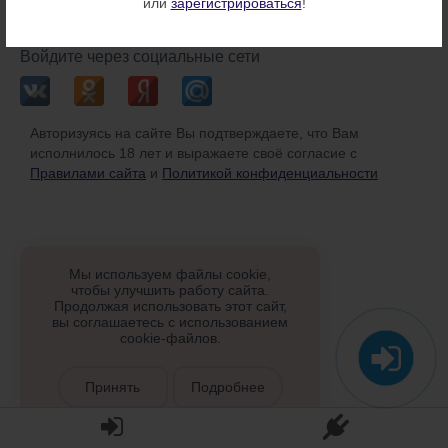
или
зарегистрироваться
!
или
Войдите через социальные сети
Авторизуясь на сайте Вы подтверждаете, что Вам
исполнилось 18 лет и выражаете своё согласие с
Правилами сайта
и
Политикой конфиденциальности
Мы используем файлы cookie,
чтобы улучшить работу сайта.
Продолжая использовать этот сайт,
вы соглашаетесь с использованием
cookie-файлов.
Принять
Подробнее