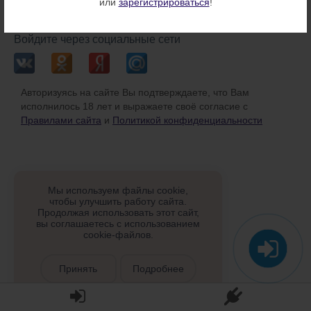
или
зарегистрироваться
!
или
Войдите через социальные сети
Авторизуясь на сайте Вы подтверждаете, что Вам
исполнилось 18 лет и выражаете своё согласие с
Правилами сайта
и
Политикой конфиденциальности
Мы используем файлы cookie,
чтобы улучшить работу сайта.
Продолжая использовать этот сайт,
вы соглашаетесь с использованием
cookie-файлов.
Принять
Подробнее