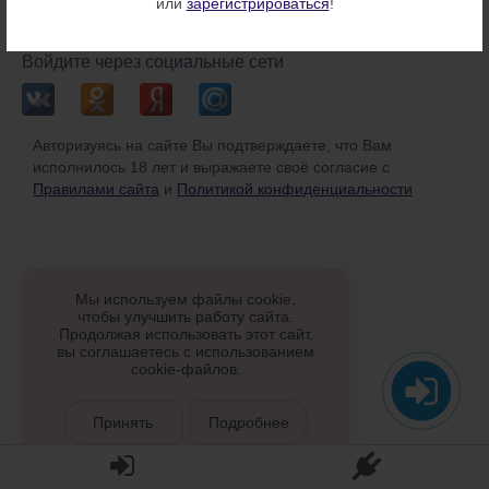
или
зарегистрироваться
!
или
Войдите через социальные сети
Авторизуясь на сайте Вы подтверждаете, что Вам
исполнилось 18 лет и выражаете своё согласие с
Правилами сайта
и
Политикой конфиденциальности
Мы используем файлы cookie,
чтобы улучшить работу сайта.
Продолжая использовать этот сайт,
вы соглашаетесь с использованием
cookie-файлов.
Принять
Подробнее