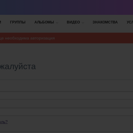
И
ГРУППЫ
АЛЬБОМЫ
ВИДЕО
ЗНАКОМСТВА
УС
ице необходима авторизация
ожалуйста
оль?