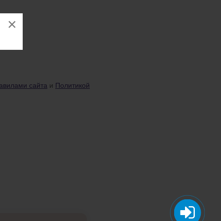
×
авилами сайта
и
Политикой