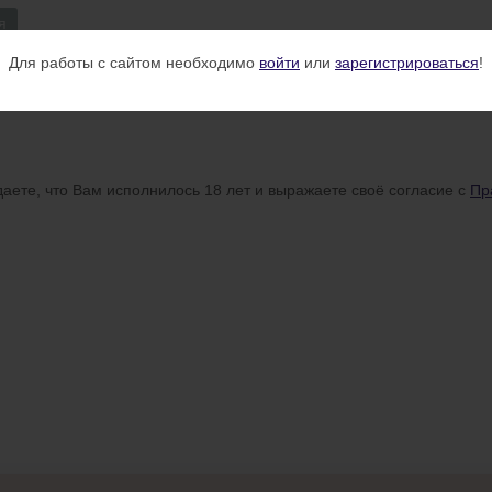
я
Для работы с сайтом необходимо
войти
или
зарегистрироваться
!
аете, что Вам исполнилось 18 лет и выражаете своё согласие с
Пр