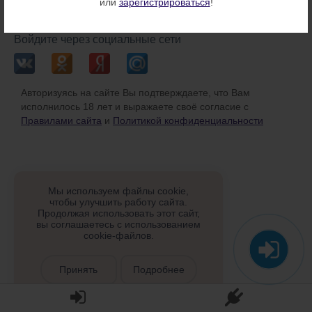
или
зарегистрироваться
!
или
Войдите через социальные сети
Авторизуясь на сайте Вы подтверждаете, что Вам
исполнилось 18 лет и выражаете своё согласие с
Правилами сайта
и
Политикой конфиденциальности
Мы используем файлы cookie,
чтобы улучшить работу сайта.
Продолжая использовать этот сайт,
вы соглашаетесь с использованием
cookie-файлов.
Принять
Подробнее