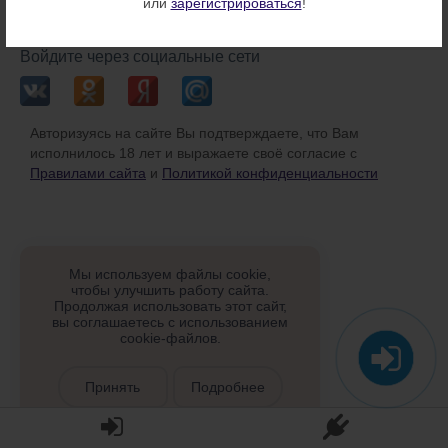
или
зарегистрироваться
!
или
Войдите через социальные сети
Авторизуясь на сайте Вы подтверждаете, что Вам
исполнилось 18 лет и выражаете своё согласие с
Правилами сайта
и
Политикой конфиденциальности
Мы используем файлы cookie,
чтобы улучшить работу сайта.
Продолжая использовать этот сайт,
вы соглашаетесь с использованием
cookie-файлов.
Принять
Подробнее