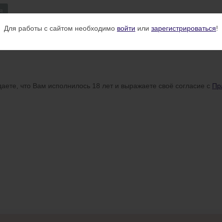
я
Для работы с сайтом необходимо
войти
или
зарегистрироваться
!
аете, что Вам исполнилось 18 лет и выражаете своё согласие с
Пр