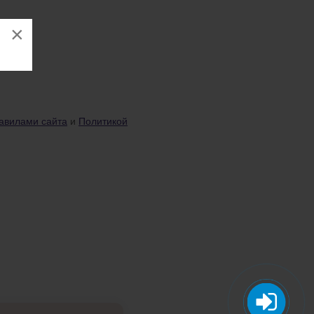
×
авилами сайта
и
Политикой