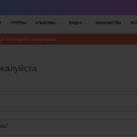
И
ГРУППЫ
АЛЬБОМЫ
ВИДЕО
ЗНАКОМСТВА
УС
ице необходима авторизация
ожалуйста
оль?