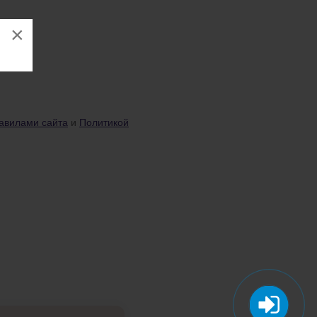
×
авилами сайта
и
Политикой