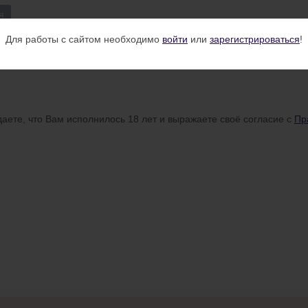
я
Для работы с сайтом необходимо
войти
или
зарегистрироваться
!
аете, что Вам исполнилось 18 лет и выражаете своё согласие с
Пр