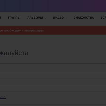
И
ГРУППЫ
АЛЬБОМЫ
ВИДЕО
ЗНАКОМСТВА
УС
ице необходима авторизация
ожалуйста
оль?