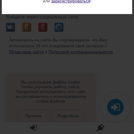
или
зарегистрироваться
!
или
Войдите через социальные сети
Авторизуясь на сайте Вы подтверждаете, что Вам
исполнилось 18 лет и выражаете своё согласие с
Правилами сайта
и
Политикой конфиденциальности
Мы используем файлы cookie,
чтобы улучшить работу сайта.
Продолжая использовать этот сайт,
вы соглашаетесь с использованием
cookie-файлов.
Принять
Подробнее