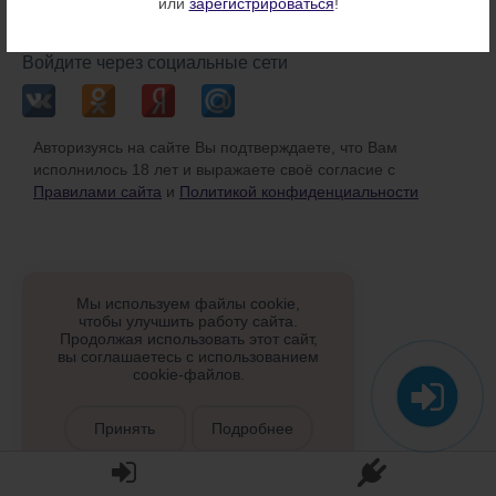
или
зарегистрироваться
!
или
Войдите через социальные сети
Авторизуясь на сайте Вы подтверждаете, что Вам
исполнилось 18 лет и выражаете своё согласие с
Правилами сайта
и
Политикой конфиденциальности
Мы используем файлы cookie,
чтобы улучшить работу сайта.
Продолжая использовать этот сайт,
вы соглашаетесь с использованием
cookie-файлов.
Принять
Подробнее