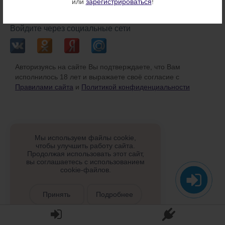
или
зарегистрироваться
!
или
Войдите через социальные сети
Авторизуясь на сайте Вы подтверждаете, что Вам
исполнилось 18 лет и выражаете своё согласие с
Правилами сайта
и
Политикой конфиденциальности
Мы используем файлы cookie,
чтобы улучшить работу сайта.
Продолжая использовать этот сайт,
вы соглашаетесь с использованием
cookie-файлов.
Принять
Подробнее