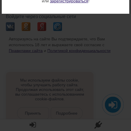
или
зарегистрироваться
!
или
Войдите через социальные сети
Авторизуясь на сайте Вы подтверждаете, что Вам
исполнилось 18 лет и выражаете своё согласие с
Правилами сайта
и
Политикой конфиденциальности
Мы используем файлы cookie,
чтобы улучшить работу сайта.
Продолжая использовать этот сайт,
вы соглашаетесь с использованием
cookie-файлов.
Принять
Подробнее