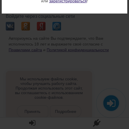
или
зарегистрироваться
!
или
Войдите через социальные сети
Авторизуясь на сайте Вы подтверждаете, что Вам
исполнилось 18 лет и выражаете своё согласие с
Правилами сайта
и
Политикой конфиденциальности
Мы используем файлы cookie,
чтобы улучшить работу сайта.
Продолжая использовать этот сайт,
вы соглашаетесь с использованием
cookie-файлов.
Принять
Подробнее