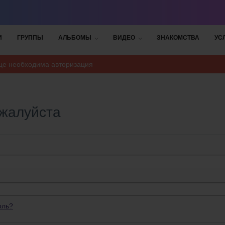
И
ГРУППЫ
АЛЬБОМЫ
ВИДЕО
ЗНАКОМСТВА
УС
ице необходима авторизация
ожалуйста
оль?