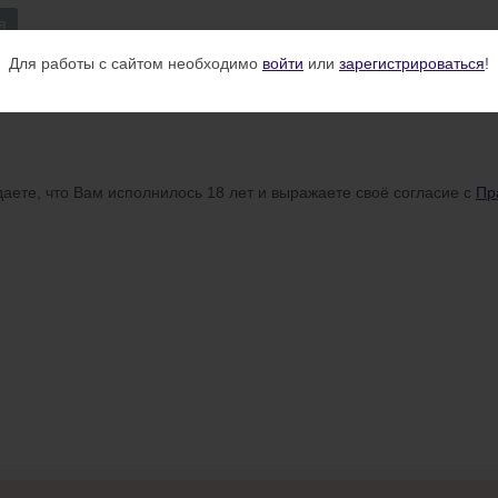
я
Для работы с сайтом необходимо
войти
или
зарегистрироваться
!
аете, что Вам исполнилось 18 лет и выражаете своё согласие с
Пр