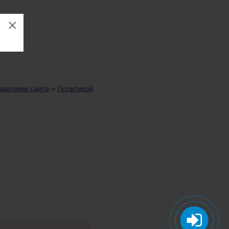
×
авилами сайта
и
Политикой