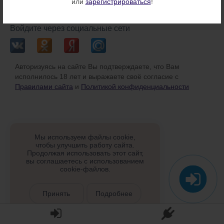
или
зарегистрироваться
!
или
Войдите через социальные сети
Авторизуясь на сайте Вы подтверждаете, что Вам
исполнилось 18 лет и выражаете своё согласие с
Правилами сайта
и
Политикой конфиденциальности
Мы используем файлы cookie,
чтобы улучшить работу сайта.
Продолжая использовать этот сайт,
вы соглашаетесь с использованием
cookie-файлов.
Принять
Подробнее