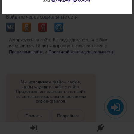
или
зарегистрироваться
!
или
Войдите через социальные сети
Авторизуясь на сайте Вы подтверждаете, что Вам
исполнилось 18 лет и выражаете своё согласие с
Правилами сайта
и
Политикой конфиденциальности
Мы используем файлы cookie,
чтобы улучшить работу сайта.
Продолжая использовать этот сайт,
вы соглашаетесь с использованием
cookie-файлов.
Принять
Подробнее