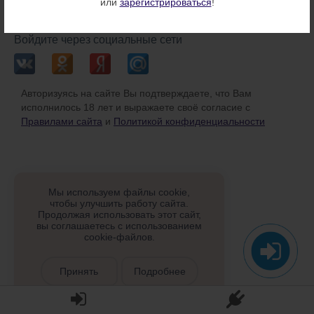
или
зарегистрироваться
!
или
Войдите через социальные сети
Авторизуясь на сайте Вы подтверждаете, что Вам
исполнилось 18 лет и выражаете своё согласие с
Правилами сайта
и
Политикой конфиденциальности
Мы используем файлы cookie,
чтобы улучшить работу сайта.
Продолжая использовать этот сайт,
вы соглашаетесь с использованием
cookie-файлов.
Принять
Подробнее