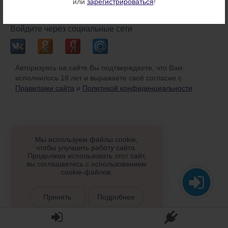
или
зарегистрироваться
!
или
Войдите через социальные сети
Авторизуясь на сайте Вы подтверждаете, что Вам
исполнилось 18 лет и выражаете своё согласие с
Правилами сайта
и
Политикой конфиденциальности
Мы используем файлы cookie,
чтобы улучшить работу сайта.
Продолжая использовать этот сайт,
вы соглашаетесь с использованием
cookie-файлов.
Принять
Подробнее