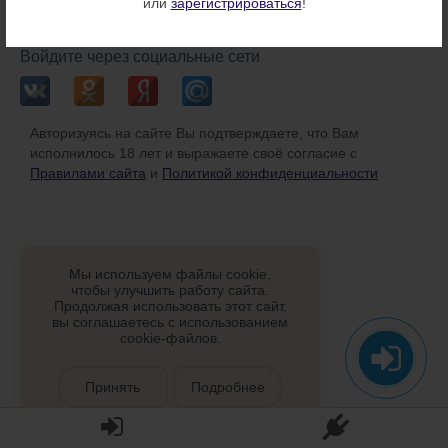
или
зарегистрироваться
!
или
Войдите через социальные сети
Авторизуясь на сайте Вы подтверждаете, что Вам
исполнилось 18 лет и выражаете своё согласие с
Правилами сайта
и
Политикой конфиденциальности
Мы используем файлы cookie,
чтобы улучшить работу сайта.
Продолжая использовать этот сайт,
вы соглашаетесь с использованием
cookie-файлов.
Принять
Подробнее