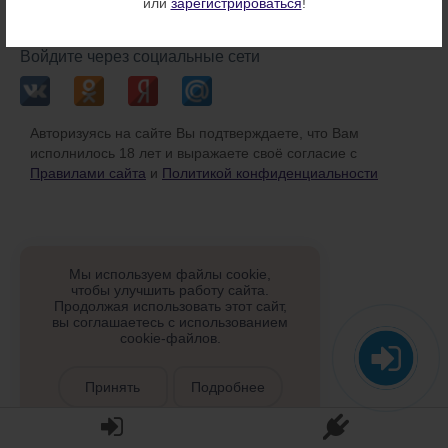
или
зарегистрироваться
!
или
Войдите через социальные сети
Авторизуясь на сайте Вы подтверждаете, что Вам
исполнилось 18 лет и выражаете своё согласие с
Правилами сайта
и
Политикой конфиденциальности
Мы используем файлы cookie,
чтобы улучшить работу сайта.
Продолжая использовать этот сайт,
вы соглашаетесь с использованием
cookie-файлов.
Принять
Подробнее