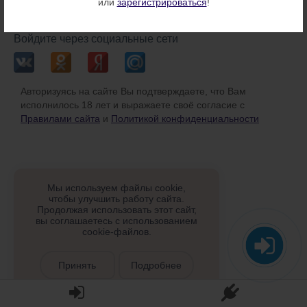
или
зарегистрироваться
!
или
Войдите через социальные сети
Авторизуясь на сайте Вы подтверждаете, что Вам
исполнилось 18 лет и выражаете своё согласие с
Правилами сайта
и
Политикой конфиденциальности
Мы используем файлы cookie,
чтобы улучшить работу сайта.
Продолжая использовать этот сайт,
вы соглашаетесь с использованием
cookie-файлов.
Принять
Подробнее