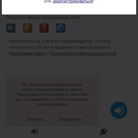
или
зарегистрироваться
!
или
Войдите через социальные сети
Авторизуясь на сайте Вы подтверждаете, что Вам
исполнилось 18 лет и выражаете своё согласие с
Правилами сайта
и
Политикой конфиденциальности
Мы используем файлы cookie,
чтобы улучшить работу сайта.
Продолжая использовать этот сайт,
вы соглашаетесь с использованием
cookie-файлов.
Принять
Подробнее