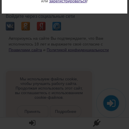
или
зарегистрироваться
!
или
Войдите через социальные сети
Авторизуясь на сайте Вы подтверждаете, что Вам
исполнилось 18 лет и выражаете своё согласие с
Правилами сайта
и
Политикой конфиденциальности
Мы используем файлы cookie,
чтобы улучшить работу сайта.
Продолжая использовать этот сайт,
вы соглашаетесь с использованием
cookie-файлов.
Принять
Подробнее