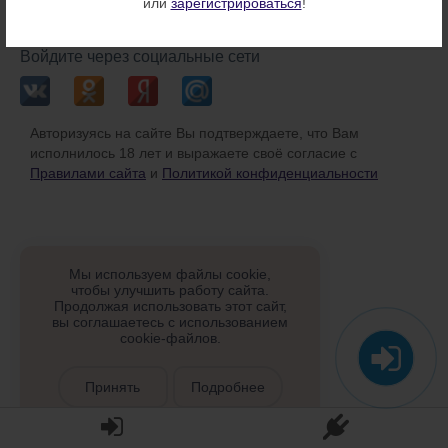
или
зарегистрироваться
!
или
Войдите через социальные сети
Авторизуясь на сайте Вы подтверждаете, что Вам
исполнилось 18 лет и выражаете своё согласие с
Правилами сайта
и
Политикой конфиденциальности
Мы используем файлы cookie,
чтобы улучшить работу сайта.
Продолжая использовать этот сайт,
вы соглашаетесь с использованием
cookie-файлов.
Принять
Подробнее